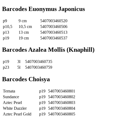
Barcodes Euonymus Japonicus
p9
9 cm
5407003460520
p10,5
10,5 cm
5407003460506
p13
13 cm
5407003460513
p19
19 cm
5407003460537
Barcodes Azalea Mollis (Knaphill)
p19
3l
5407003460735
p23
5l
5407003460759
Barcodes Choisya
Ternata
p19
5407003460801
Sundance
p19
5407003460802
Aztec Pearl
p19
5407003460803
White Dazzler
p19
5407003460804
Aztec Pearl Gold
p19
5407003460805